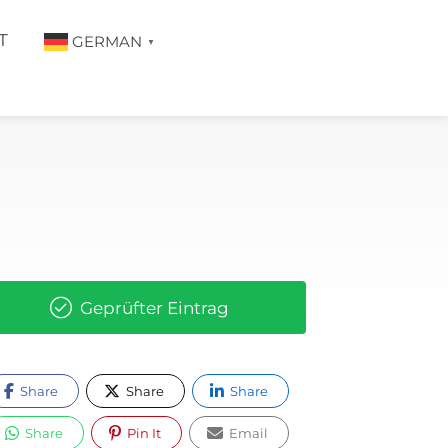
T
GERMAN
▼
Geprüfter Eintrag
Share
Share
Share
Share
Pin It
Email