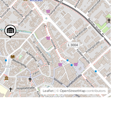
Leaflet
| ©
OpenStreetMap
contributors