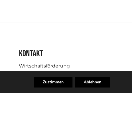
KONTAKT
Wirtschaftsförderung
Tel.: 06171 502-250
Zustimmen
Ablehnen
wirtschaftsfoerderung@oberursel.de