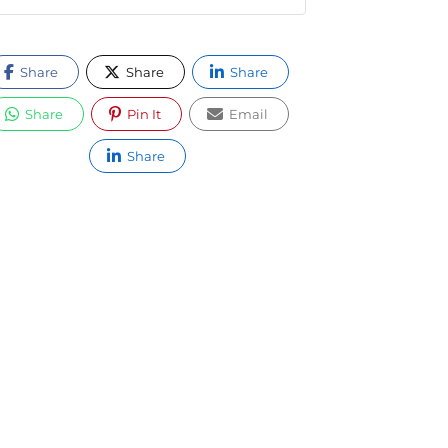
Share
Share
Share
Share
Pin It
Email
Share