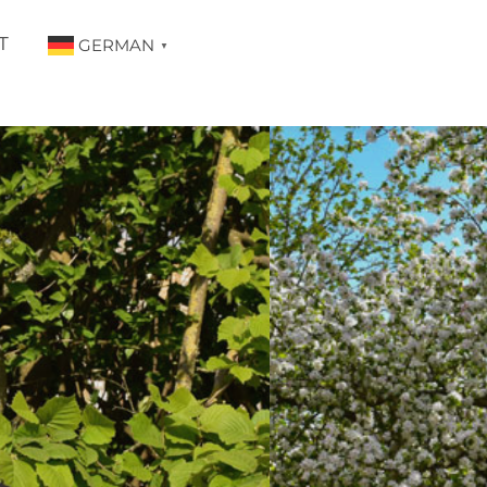
T
GERMAN
▼