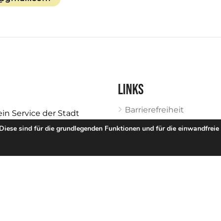
Links
Barrierefreiheit
ein Service der Stadt
Impressum
Wirtschaftsförderung und
 Diese sind für die grundlegenden Funktionen und für die einwandfreie
Datenschutz
facebook
Instagram
l.de