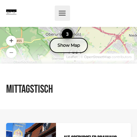
3
Show Map
Leaflet
| ©
OpenStreetMap
contributors
Mittagstisch