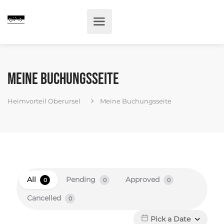
Meine Buchungsseite
Heimvorteil Oberursel
Meine Buchungsseite
All
Pending
Approved
0
0
0
Cancelled
0
Pick a Date