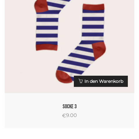
In den Warenkorb
Socke 3
9.00
€