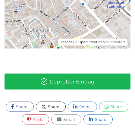
Leaflet
| ©
OpenStreetMap
contributors
Geprüfter Eintrag
Share
Share
Share
Share
Pin It
Email
Share