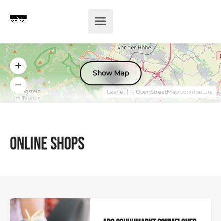
Show Map
39
Leaflet
| ©
OpenStreetMap
contributors
Online Shops