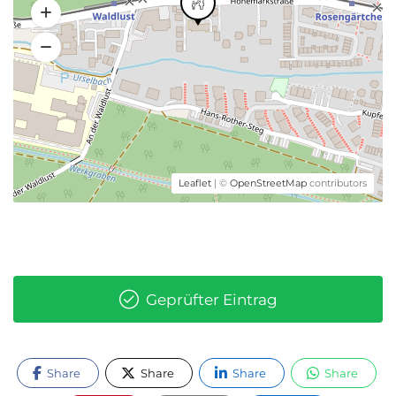
Leaflet
| ©
OpenStreetMap
contributors
Geprüfter Eintrag
Share
Share
Share
Share