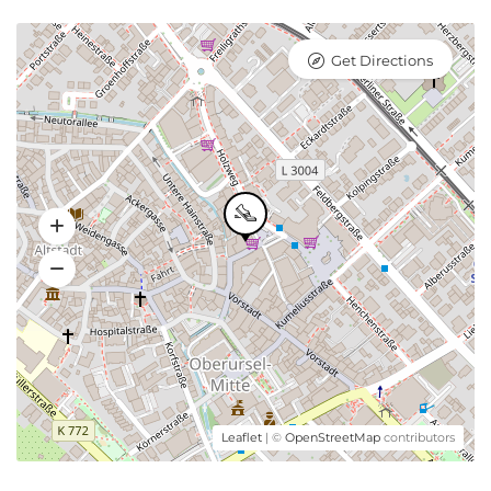
Get Directions
Leaflet
| ©
OpenStreetMap
contributors