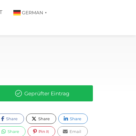
T
GERMAN
▼
Geprüfter Eintrag
Share
Share
Share
Share
Pin It
Email