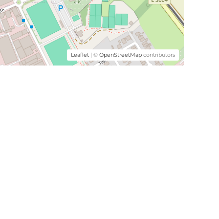
Leaflet
| ©
OpenStreetMap
contributors