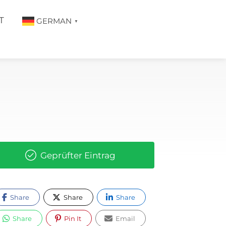
T
GERMAN
▼
Geprüfter Eintrag
Share
Share
Share
Share
Pin It
Email