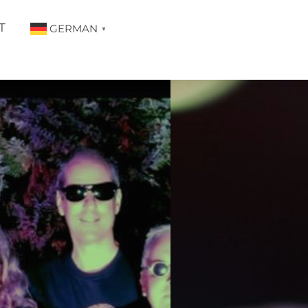
T
GERMAN
▼