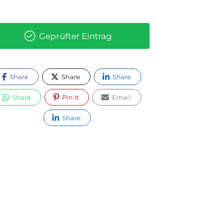
Geprüfter Eintrag
Share
Share
Share
Share
Pin It
Email
Share