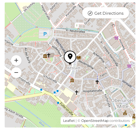
Get Directions
Leaflet
| ©
OpenStreetMap
contributors