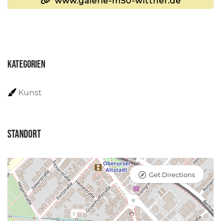
www.galerie-m50-wittner.de
Kategorien
Kunst
Standort
Get Directions