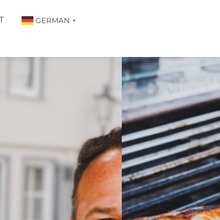
T
GERMAN
▼