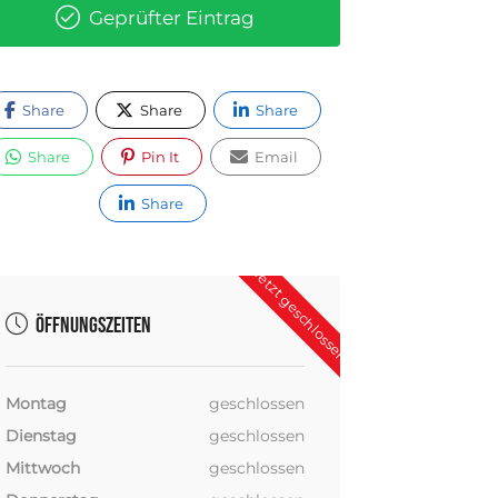
Geprüfter Eintrag
Share
Share
Share
Share
Pin It
Email
Share
Jetzt geschlossen
Öffnungszeiten
Montag
geschlossen
Dienstag
geschlossen
Mittwoch
geschlossen