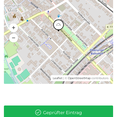
Leaflet
| ©
OpenStreetMap
contributors
Geprüfter Eintrag