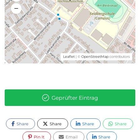
Leaflet
| ©
OpenStreetMap
contributors
Geprüfter Eintrag
Share
Share
Share
Share
Pin It
Email
Share