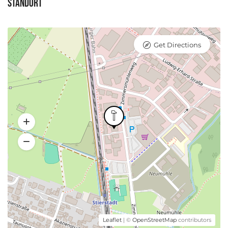
Standort
Get Directions
Leaflet
| ©
OpenStreetMap
contributors