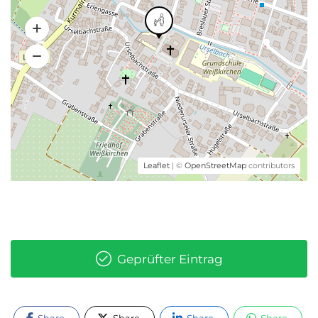
Leaflet
| ©
OpenStreetMap
contributors
Geprüfter Eintrag
Share
Share
Share
Share