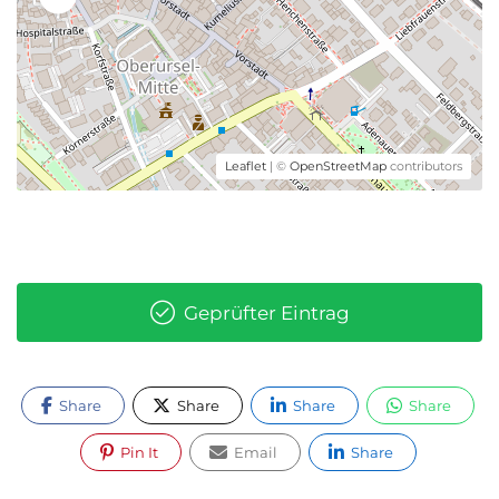
Leaflet
| ©
OpenStreetMap
contributors
Geprüfter Eintrag
Share
Share
Share
Share
Pin It
Email
Share