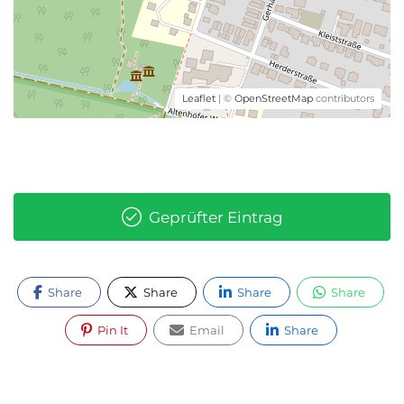
Leaflet
| ©
OpenStreetMap
contributors
Geprüfter Eintrag
Share
Share
Share
Share
Pin It
Email
Share