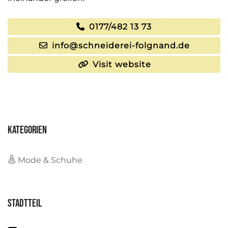
0177/482 13 73
info@schneiderei-folgnand.de
Visit website
Kategorien
Mode & Schuhe
Stadtteil