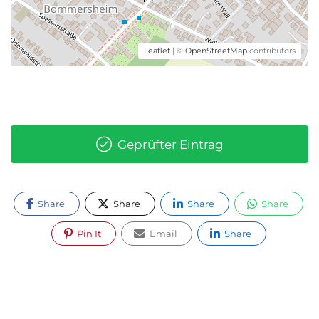
Leaflet
| ©
OpenStreetMap
contributors
Geprüfter Eintrag
Share
Share
Share
Share
Pin It
Email
Share