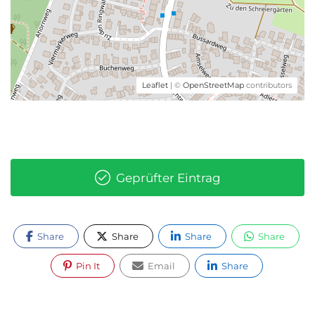
Leaflet
| ©
OpenStreetMap
contributors
Geprüfter Eintrag
Share
Share
Share
Share
Pin It
Email
Share