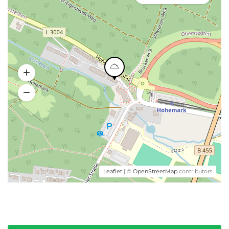
Leaflet
| ©
OpenStreetMap
contributors