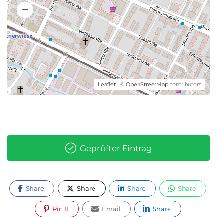
Leaflet
| ©
OpenStreetMap
contributors
Geprüfter Eintrag
Share
Share
Share
Share
Pin It
Email
Share