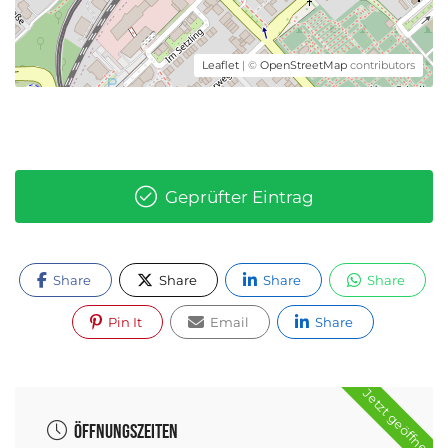
Leaflet
| ©
OpenStreetMap
contributors
Geprüfter Eintrag
Share
Share
Share
Share
Pin It
Email
Share
Jetzt geöffnet
Öffnungszeiten