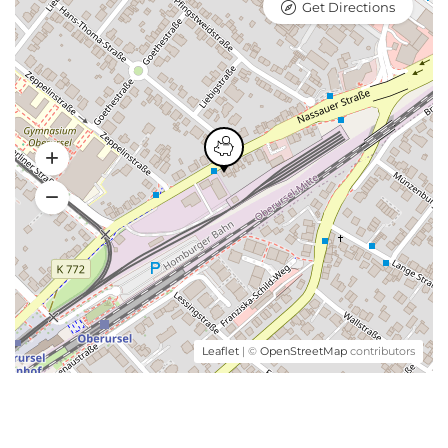
Get Directions
Leaflet
| ©
OpenStreetMap
contributors