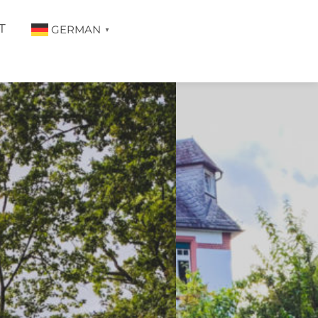
T
GERMAN
▼