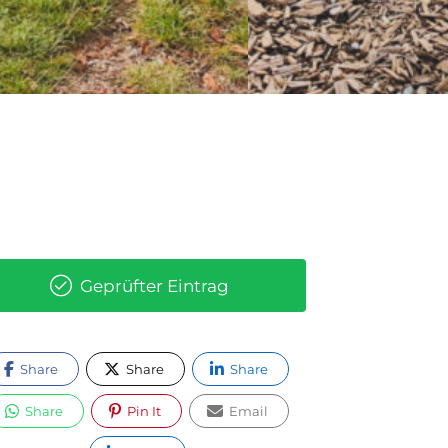
Geprüfter Eintrag
Share
Share
Share
Share
Pin It
Email