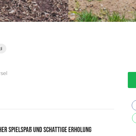
d
sel
her Spielspaß und schattige Erholung