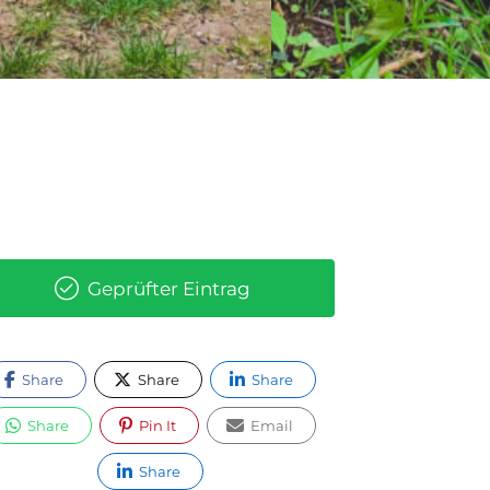
Geprüfter Eintrag
Share
Share
Share
Share
Pin It
Email
Share