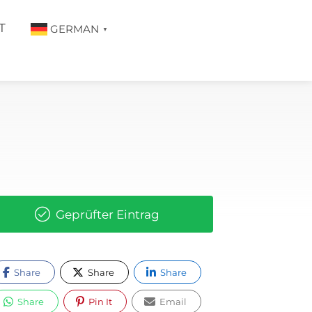
T
GERMAN
▼
Geprüfter Eintrag
Share
Share
Share
Share
Pin It
Email