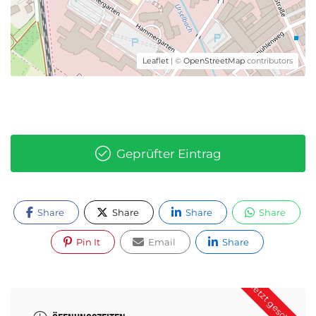
Leaflet
| ©
OpenStreetMap
contributors
Geprüfter Eintrag
Share
Share
Share
Share
Pin It
Email
Share
Jetzt geschlossen