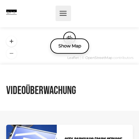
Show Map
Leaflet
| ©
OpenStreetMap
contributors
Videoüberwachung