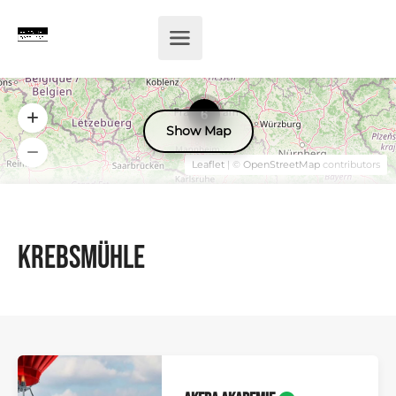
6
Show Map
Leaflet
| ©
OpenStreetMap
contributors
Krebsmühle