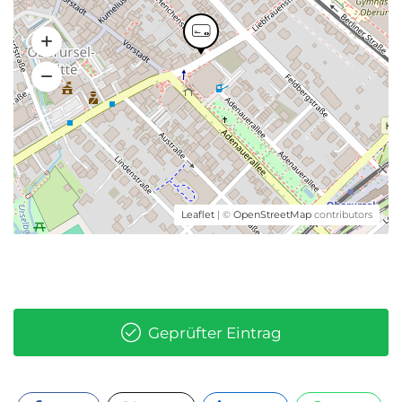
Leaflet
| ©
OpenStreetMap
contributors
Geprüfter Eintrag