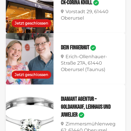
CK-Corina Knoll
Vorstadt 29, 61440
Oberursel
Jetzt geschlossen
DEiN FiNGERHUT
Erich-Ollenhauer-
Straße 27A, 61440
Oberursel (Taunus)
Jetzt geschlossen
Diamant Agentur –
Goldankauf, Leihhaus und
Juwelier
Zimmersmühlenweg
62, 61440 Oberursel,