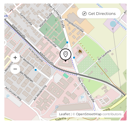
Get Directions
Leaflet
| ©
OpenStreetMap
contributors