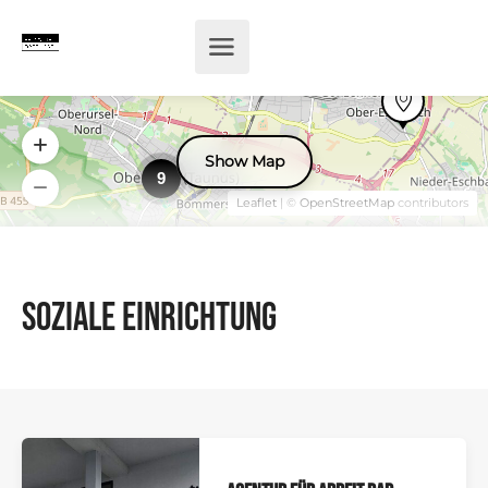
Show Map
9
Leaflet
| ©
OpenStreetMap
contributors
Soziale Einrichtung