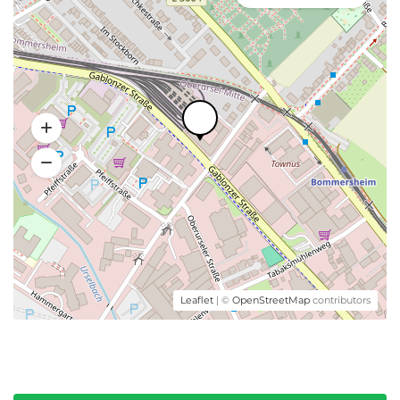
Leaflet
| ©
OpenStreetMap
contributors