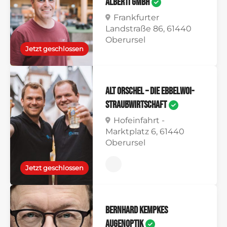
Alberti GmbH
Frankfurter
Landstraße 86, 61440
Oberursel
Jetzt geschlossen
Alt Orschel – die Ebbelwoi-
Straußwirtschaft
Hofeinfahrt -
Marktplatz 6, 61440
Oberursel
Jetzt geschlossen
Bernhard Kempkes
Augenoptik