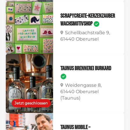
scrapycreate-kerzenzauber
WachsmotivShop
Schellbachstraße 9,
61440 Oberursel
Taunus Brennerei Burkard
Weidengasse 8,
61440 Oberursel
(Taunus)
Jetzt geschlossen
Taunus Mobile –