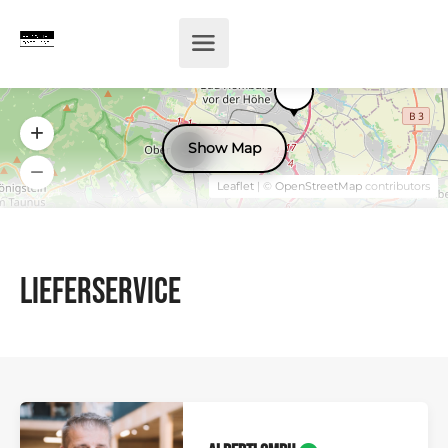
Show Map
37
Leaflet
| ©
OpenStreetMap
contributors
Lieferservice