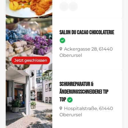
SALON DU CACAO Chocolaterie
Ackergasse 28, 61440
Oberursel
Jetzt geschlossen
Schuhreparatur &
Änderungsschneiderei Tip
Top
Hospitalstraße, 61440
Oberursel