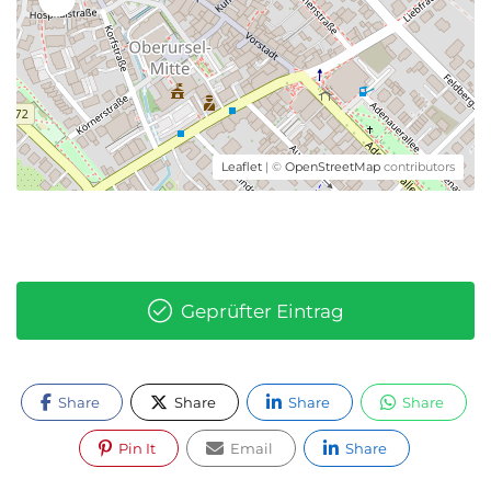
Leaflet
| ©
OpenStreetMap
contributors
Geprüfter Eintrag
Share
Share
Share
Share
Pin It
Email
Share