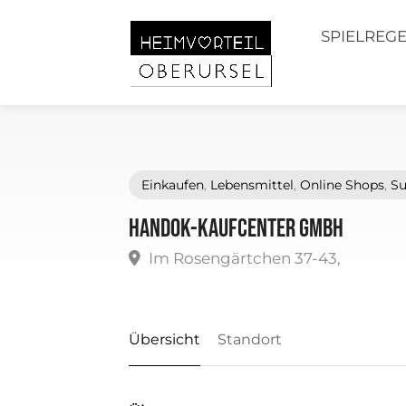
SPIELREG
Einkaufen
,
Lebensmittel
,
Online Shops
,
Su
HanDok-Kaufcenter GmbH
Im Rosengärtchen 37-43,
Übersicht
Standort