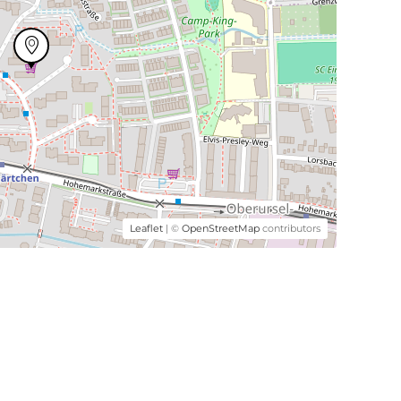
Leaflet
| ©
OpenStreetMap
contributors