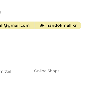
l
ll@gmail.com
handokmall.kr
Online Shops
mittel