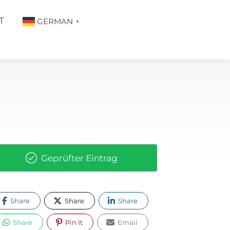
T
GERMAN
▼
Geprüfter Eintrag
Share
Share
Share
Share
Pin It
Email