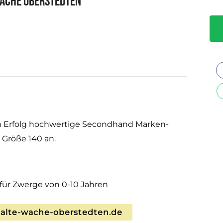
ache Oberstedten
em Erfolg hochwertige Secondhand Marken-
 Größe 140 an.
ür Zwerge von 0-10 Jahren
lte-wache-oberstedten.de