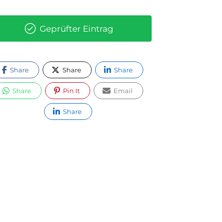
Geprüfter Eintrag
Share
Share
Share
Share
Pin It
Email
Share