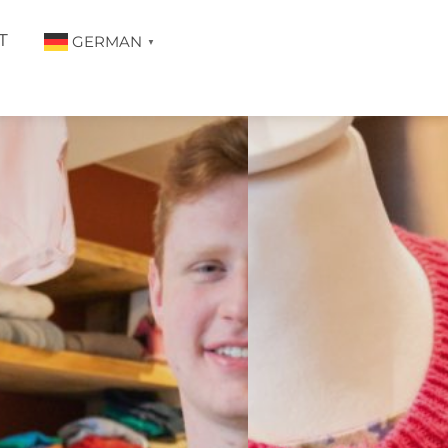
T
GERMAN
▼