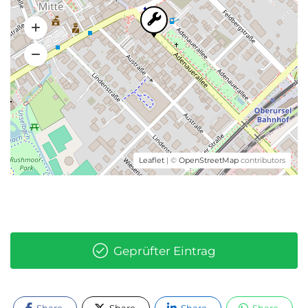
Leaflet
| ©
OpenStreetMap
contributors
Geprüfter Eintrag