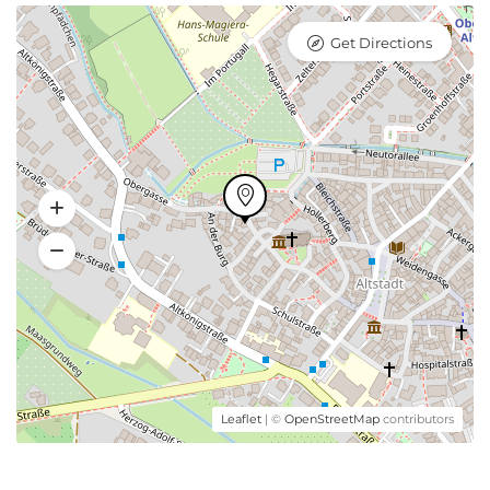
Get Directions
Leaflet
| ©
OpenStreetMap
contributors