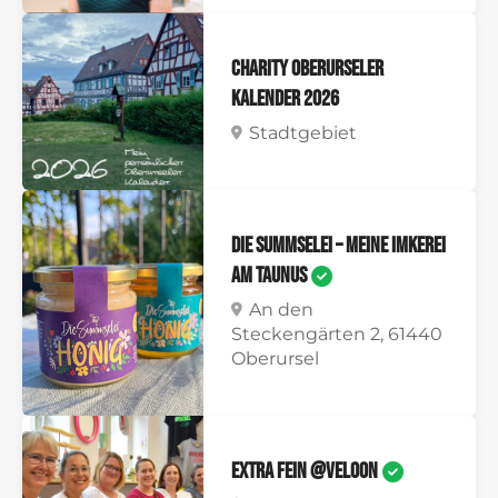
Charity Oberurseler
Kalender 2026
Stadtgebiet
Die Summselei – Meine Imkerei
am Taunus
An den
Steckengärten 2, 61440
Oberursel
Extra Fein @veloon