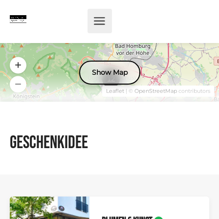
Show Map
12
Leaflet
| ©
OpenStreetMap
contributors
Geschenkidee