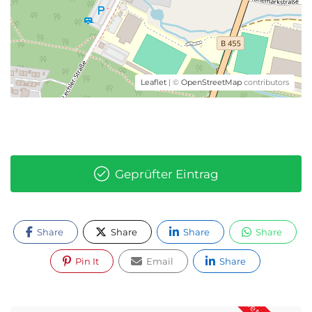
Leaflet
| ©
OpenStreetMap
contributors
Geprüfter Eintrag
Share
Share
Share
Share
Pin It
Email
Share