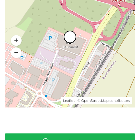
Leaflet
| ©
OpenStreetMap
contributors