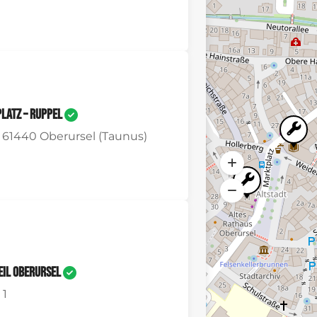
latz – Ruppel
, 61440 Oberursel (Taunus)
eil Oberursel
 1