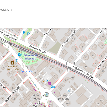
RMAN
▼