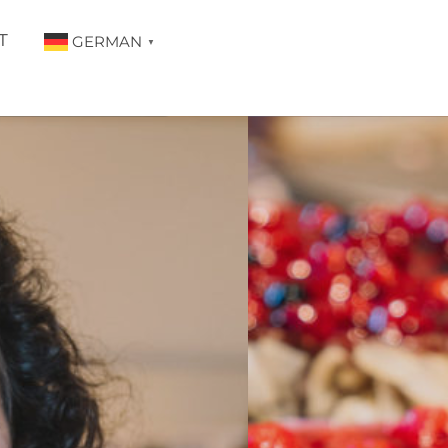
T
GERMAN
▼