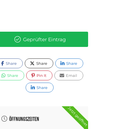
Geprüfter Eintrag
Share
Share
Share
Share
Pin It
Email
Share
Jetzt geöffnet
Öffnungszeiten