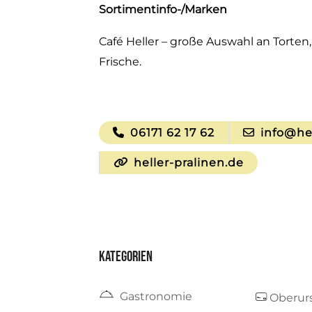
Sortimentinfo-/Marken
Café Heller – große Auswahl an Torten
Frische.
06171 62 17 62
info@hel
heller-pralinen.de
Kategorien
Gastronomie
Oberurs