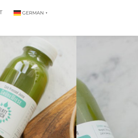
T
GERMAN
▼