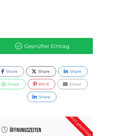
Geprüfter Eintrag
Share
Share
Share
Share
Pin It
Email
Share
Jetzt geschlossen
Öffnungszeiten