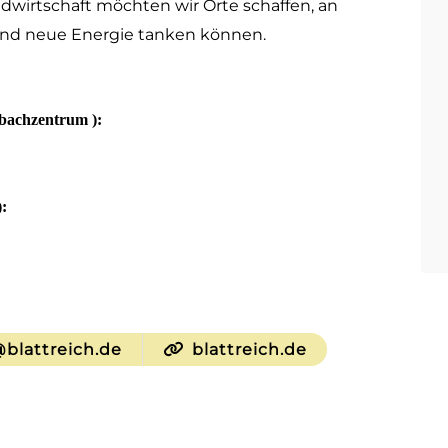
ndwirtschaft möchten wir Orte schaffen, an
d neue Energie tanken können.
nbachzentrum ):
:
blattreich.de
blattreich.de